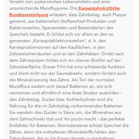
Verzehr von zuckerreichen Lebensmitteln und eine
unzureichende Mundhygiene. Die
Kassenzahnärztliche
Bundesvereinigung
erläutert, dass Zahnbelag, auch Plaque
genannt, aus bakteriellen Stoffwechsel-Produkten und
Bakterienzellen, Speiseresten und Bestandteilen des
Speichels besteht. Er bildet sich vor allem an den so
genannten „Kariesprädilektionsstellen“, d. h. den
Kariesproblemzonen auf den Kauflächen, in den
Zahnzwischenräumen und an den Zahnhälsen. Direkt nach
dem Zähneputzen bildet sich ein dünner Biofilm auf der
Zahnoberfläche. Dieser Film hat eine schützende Funktion
und dient nicht nur der Säureabwehr, sondern fördert auch
die Mineralisierung des Zahns. Als Teil der normalen
Mundflora siedeln sich darauf Bakterien an, die sich
vermehren und allmählich eine feste Struktur ausbilden –
den Zahnbelag. Zucker bzw. Kohlenhydrate sind die
Nahrung für die im Zahnbelag vorkommenden Bakterien.
Sie wandeln den Zucker in Säure um, die Mineralien aus
dem Zahnschmelz löst und ihn porös macht – das perfekte
Einfallstor für Bakterien. Normalerweise schützt Speichel die
Zähne, denn die enthaltenen Mineralstoffe härten den
Zahnschmelz. Bei zu häufigem Verzehr zuckerhaltiger